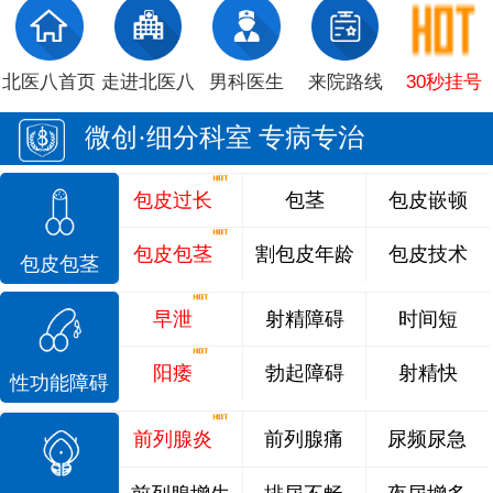
北医八首页
走进北医八
男科医生
来院路线
30秒挂号
微创·细分科室 专病专治
包皮过长
包茎
包皮嵌顿
包皮包茎
割包皮年龄
包皮技术
包皮包茎
早泄
射精障碍
时间短
阳痿
勃起障碍
射精快
性功能障碍
前列腺炎
前列腺痛
尿频尿急