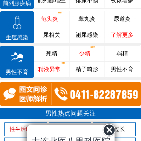
前列腺增生
排尿不畅
夜尿增多
前列腺疾病
龟头炎
睾丸炎
尿道炎
尿相关
泌尿感染
了解更多
生殖感染
死精
少精
弱精
精液异常
精子畸形
男性不育
男性不育
男性热点问题关注
性生活时间短
射精过快
包皮过长