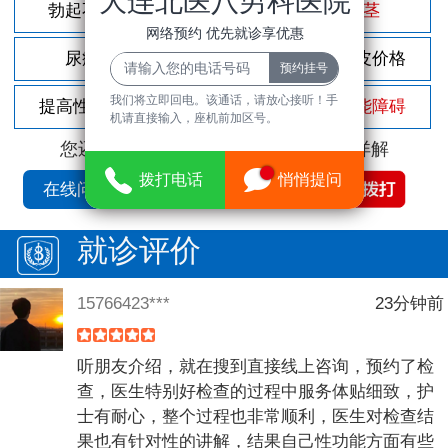
大连北医八男科医院
勃起不坚
尿频尿急
包茎
网络预约 优先就诊享优惠
尿痛
前列腺炎
割包皮价格
我们将立即回电。该通话，请放心接听！手
提高性功能
龟头敏感
性功能障碍
机请直接输入，座机前加区号。
您还可以拨打
免费咨询电话
立即为您详解
拨打电话
悄悄提问
在线问诊
就诊评价
15766423***
23分钟前
听朋友介绍，就在搜到直接线上咨询，预约了检
查，医生特别好检查的过程中服务体贴细致，护
士有耐心，整个过程也非常顺利，医生对检查结
果也有针对性的讲解，结果自己性功能方面有些