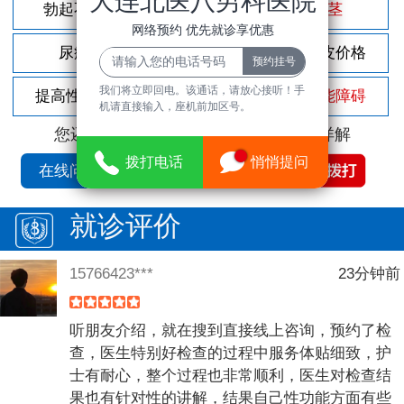
大连北医八男科医院
勃起不坚
尿频尿急
包茎
网络预约 优先就诊享优惠
尿痛
前列腺炎
割包皮价格
我们将立即回电。该通话，请放心接听！手
提高性功能
龟头敏感
性功能障碍
机请直接输入，座机前加区号。
您还可以拨打
免费咨询电话
立即为您详解
拨打电话
悄悄提问
在线问诊
就诊评价
15766423***
23分钟前
听朋友介绍，就在搜到直接线上咨询，预约了检
查，医生特别好检查的过程中服务体贴细致，护
士有耐心，整个过程也非常顺利，医生对检查结
果也有针对性的讲解，结果自己性功能方面有些