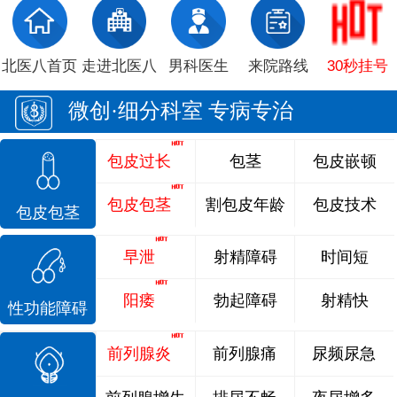
北医八首页
走进北医八
男科医生
来院路线
30秒挂号
微创·细分科室 专病专治
包皮过长
包茎
包皮嵌顿
包皮包茎
割包皮年龄
包皮技术
包皮包茎
早泄
射精障碍
时间短
阳痿
勃起障碍
射精快
性功能障碍
前列腺炎
前列腺痛
尿频尿急