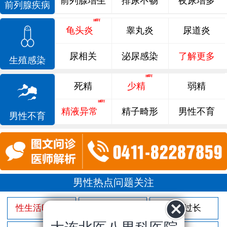
前列腺增生
排尿不畅
夜尿增多
前列腺疾病
龟头炎
睾丸炎
尿道炎
尿相关
泌尿感染
了解更多
生殖感染
死精
少精
弱精
精液异常
精子畸形
男性不育
男性不育
男性热点问题关注
性生活时间短
射精过快
包皮过长