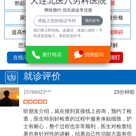
大连北医八男科医院
勃起不坚
尿频尿急
包茎
网络预约 优先就诊享优惠
尿痛
前列腺炎
割包皮价格
我们将立即回电。该通话，请放心接听！手
提高性功能
龟头敏感
性功能障碍
机请直接输入，座机前加区号。
您还可以拨打
免费咨询电话
立即为您详解
拨打电话
悄悄提问
在线问诊
就诊评价
15766423***
23分钟前
听朋友介绍，就在搜到直接线上咨询，预约了检
查，医生特别好检查的过程中服务体贴细致，护
士有耐心，整个过程也非常顺利，医生对检查结
果也有针对性的讲解，结果自己性功能方面有些