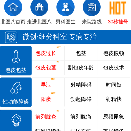
北医八首页
走进北医八
男科医生
来院路线
30秒挂号
微创·细分科室 专病专治
包皮过长
包茎
包皮嵌顿
包皮包茎
割包皮年龄
包皮技术
包皮包茎
早泄
射精障碍
时间短
阳痿
勃起障碍
射精快
性功能障碍
前列腺炎
前列腺痛
尿频尿急