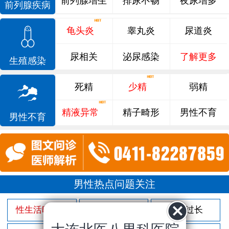
前列腺增生
排尿不畅
夜尿增多
前列腺疾病
龟头炎
睾丸炎
尿道炎
尿相关
泌尿感染
了解更多
生殖感染
死精
少精
弱精
精液异常
精子畸形
男性不育
男性不育
男性热点问题关注
性生活时间短
射精过快
包皮过长